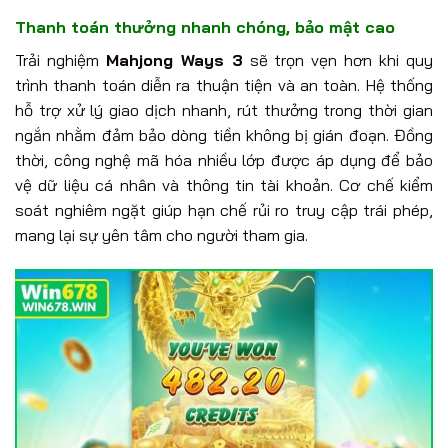
Thanh toán thưởng nhanh chóng, bảo mật cao
Trải nghiệm
Mahjong Ways 3
sẽ trọn vẹn hơn khi quy
trình thanh toán diễn ra thuận tiện và an toàn. Hệ thống
hỗ trợ xử lý giao dịch nhanh, rút thưởng trong thời gian
ngắn nhằm đảm bảo dòng tiền không bị gián đoạn. Đồng
thời, công nghệ mã hóa nhiều lớp được áp dụng để bảo
vệ dữ liệu cá nhân và thông tin tài khoản. Cơ chế kiểm
soát nghiêm ngặt giúp hạn chế rủi ro truy cập trái phép,
mang lại sự yên tâm cho người tham gia.