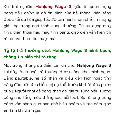
Khi trải nghiệm
Mahjong Ways 3
, yếu tố quan trọng
hàng đầu chính là độ ổn định của hệ thống. Nền tảng
được tối ưu hóa giúp tốc độ tải nhanh, hạn chế tình trạng
giật lag trong quá trình quay thưởng. Dù sử dụng máy
tính, điện thoại hay máy tính bảng, giao diện vẫn hiển thị
rõ nét và thao tác mượt mà.
Tỷ lệ trả thưởng slot Mahjong Ways 3 minh bạch,
thông tin hiển thị rõ ràng
Một trong những ưu điểm lớn khi chơi
Mahjong Ways 3
tại đây là cơ chế trả thưởng được công khai minh bạch.
Bảng paytable, hệ số nhân và điều kiện kích hoạt tính
năng đặc biệt đều hiển thị cụ thể trước khi bắt đầu phiên
quay. Người chơi dễ dàng theo dõi giá trị từng biểu tượng
cũng như tổng mức thắng sau mỗi lượt. Sự rõ ràng trong
cách vận hành giúp hạn chế hiểu nhầm và tạo cảm giác
an tâm khi tham gia.