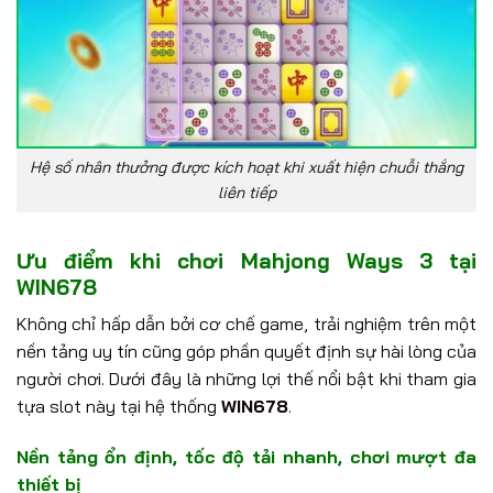
Hệ số nhân thưởng được kích hoạt khi xuất hiện chuỗi thắng
liên tiếp
Ưu điểm khi chơi Mahjong Ways 3 tại
WIN678
Không chỉ hấp dẫn bởi cơ chế game, trải nghiệm trên một
nền tảng uy tín cũng góp phần quyết định sự hài lòng của
người chơi. Dưới đây là những lợi thế nổi bật khi tham gia
tựa slot này tại hệ thống
WIN678
.
Nền tảng ổn định, tốc độ tải nhanh, chơi mượt đa
thiết bị