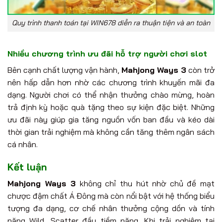
Quy trình thanh toán tại WIN678 diễn ra thuận tiện và an toàn
Nhiều chương trình ưu đãi hỗ trợ người chơi slot
Bên cạnh chất lượng vận hành,
Mahjong Ways 3
còn trở
nên hấp dẫn hơn nhờ các chương trình khuyến mãi đa
dạng. Người chơi có thể nhận thưởng chào mừng, hoàn
trả định kỳ hoặc quà tặng theo sự kiện đặc biệt. Những
ưu đãi này giúp gia tăng nguồn vốn ban đầu và kéo dài
thời gian trải nghiệm mà không cần tăng thêm ngân sách
cá nhân.
Kết luận
Mahjong Ways 3
không chỉ thu hút nhờ chủ đề mạt
chược đậm chất Á Đông mà còn nổi bật với hệ thống biểu
tượng đa dạng, cơ chế nhân thưởng cộng dồn và tính
năng Wild, Scatter đầy tiềm năng. Khi trải nghiệm tại