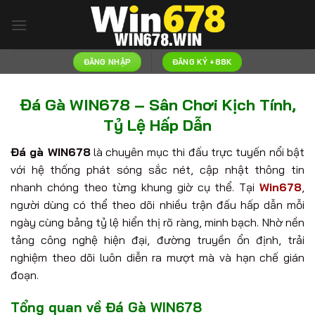
Bỏ
qua
nội
dung
ĐĂNG NHẬP
ĐĂNG KÝ +88K
Đá Gà WIN678 – Sân Chơi Kịch Tính,
Tỷ Lệ Hấp Dẫn
Đá gà WIN678
là chuyên mục thi đấu trực tuyến nổi bật
với hệ thống phát sóng sắc nét, cập nhật thông tin
nhanh chóng theo từng khung giờ cụ thể. Tại
Win678
,
người dùng có thể theo dõi nhiều trận đấu hấp dẫn mỗi
ngày cùng bảng tỷ lệ hiển thị rõ ràng, minh bạch. Nhờ nền
tảng công nghệ hiện đại, đường truyền ổn định, trải
nghiệm theo dõi luôn diễn ra mượt mà và hạn chế gián
đoạn.
Tổng quan về Đá Gà WIN678