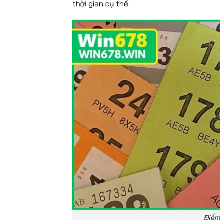
thời gian cụ thể.
Điểm 