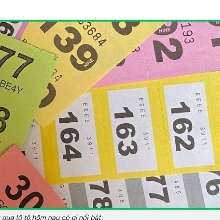
qua lô tô hôm nay có gì nổi bật