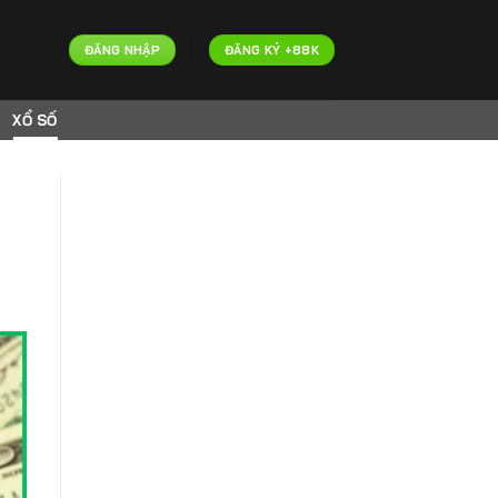
ĐĂNG NHẬP
ĐĂNG KÝ +88K
XỔ SỐ