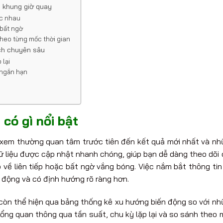
o khung giờ quay
ác nhau
 bất ngờ
 theo từng mốc thời gian
ích chuyên sâu
 lại
 ngắn hạn
có gì nổi bật
 xem thường quan tâm trước tiên đến kết quả mới nhất và n
dữ liệu được cập nhật nhanh chóng, giúp bạn dễ dàng theo dõi
 về liên tiếp hoặc bất ngờ vắng bóng. Việc nắm bắt thông tin
ủ động và có định hướng rõ ràng hơn.
còn thể hiện qua bảng thống kê xu hướng biến động so với n
ổng quan thông qua tần suất, chu kỳ lặp lại và so sánh theo