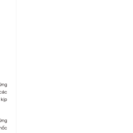
hững
 các
 kịp
hững
 mốc