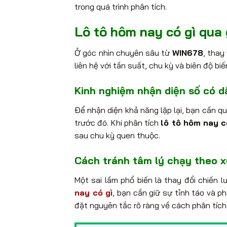
trong quá trình phân tích.
Lô tô hôm nay có gì qua
Ở góc nhìn chuyên sâu từ
WIN678
, thay
liên hệ với tần suất, chu kỳ và biên độ bi
Kinh nghiệm nhận diện số có dấ
Để nhận diện khả năng lặp lại, bạn cần q
trước đó. Khi phân tích
lô tô hôm nay c
sau chu kỳ quen thuộc.
Cách tránh tâm lý chạy theo 
Một sai lầm phổ biến là thay đổi chiến l
nay có gì
, bạn cần giữ sự tỉnh táo và ph
đặt nguyên tắc rõ ràng về cách phân tíc