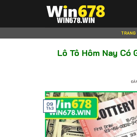
Bỏ
qua
nội
dung
TRANG
Lô Tô Hôm Nay Có G
ĐĂ
09
Th3