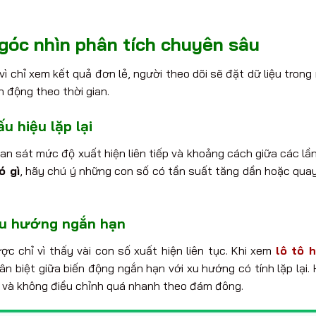
 góc nhìn phân tích chuyên sâu
 vì chỉ xem kết quả đơn lẻ, người theo dõi sẽ đặt dữ liệu trong
ến động theo thời gian.
u hiệu lặp lại
uan sát mức độ xuất hiện liên tiếp và khoảng cách giữa các lầ
ó gì
, hãy chú ý những con số có tần suất tăng dần hoặc quay
xu hướng ngắn hạn
ược chỉ vì thấy vài con số xuất hiện liên tục. Khi xem
lô tô 
ân biệt giữa biến động ngắn hạn với xu hướng có tính lặp lại.
h và không điều chỉnh quá nhanh theo đám đông.